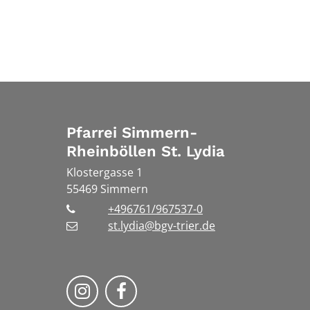
Pfarrei Simmern-
Rheinböllen St. Lydia
Klostergasse 1
55469
Simmern
+496761/967537-0
st.lydia@bgv-trier.de
Wir auf Instragram
Wir auf Facebook