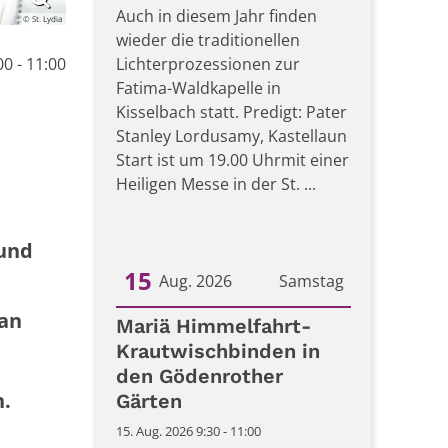
Auch in diesem Jahr finden
© St. Lydia
wieder die traditionellen
00 - 11:00
Lichterprozessionen zur
Fatima-Waldkapelle in
Kisselbach statt. Predigt: Pater
Stanley Lordusamy, Kastellaun
Start ist um 19.00 Uhrmit einer
Heiligen Messe in der St. ...
 und
15
Aug. 2026
Samstag
 an
Datum: 15. August 2026
Mariä Himmelfahrt-
Krautwischbinden in
den Gödenrother
n.
Gärten
15. Aug. 2026 9:30 - 11:00