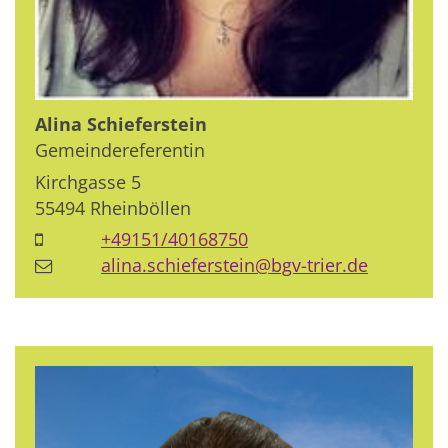
Alina
Schieferstein
Gemeindereferentin
Kirchgasse 5
55494
Rheinböllen
+49151/40168750
alina.schieferstein@bgv-trier.de