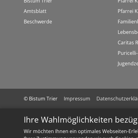
Bistum Trier
Pfarrei 
Amtsblatt
Pfarrei K
Beschwerde
Familien
Lebensb
Caritas
Puricelli-
Jugendz
© Bistum Trier
Impressum
Datenschutzerkl
Ihre Wahlmöglichkeiten bezüg
Wir möchten Ihnen ein optimales Webseiten-Erleb