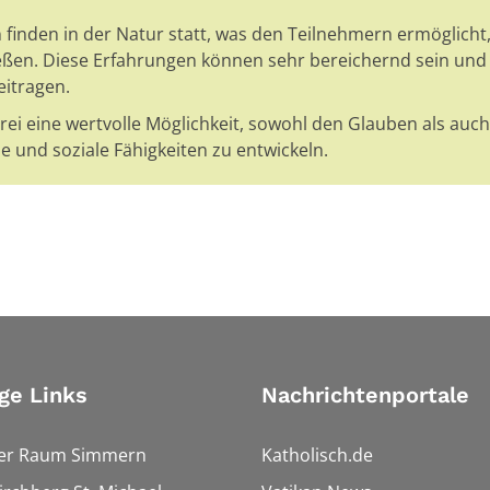
n finden in der Natur statt, was den Teilnehmern ermöglicht,
eßen. Diese Erfahrungen können sehr bereichernd sein und
eitragen.
rei eine wertvolle Möglichkeit, sowohl den Glauben als auch
 und soziale Fähigkeiten zu entwickeln.
ge Links
Nachrichtenportale
ler Raum Simmern
Katholisch.de