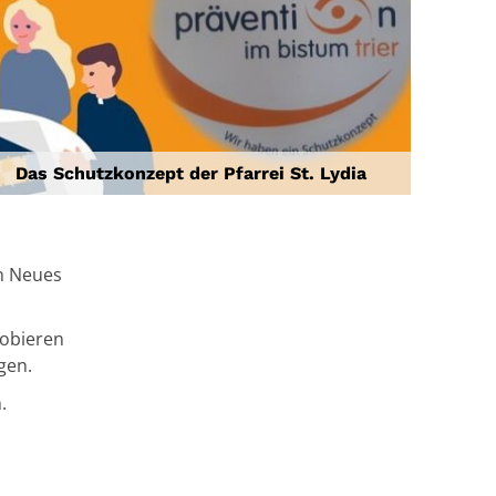
Das Schutzkonzept der Pfarrei St. Lydia
en Neues
obieren
ngen.
.