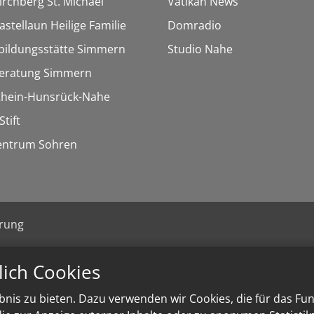
Kirchberg St. Michael
Vatikan News
astellaun Heilige Familie
Domradio
bildungsstätte Simmern
Studio Nahe
eratung Simmern
 Rhein-Hunsrück-Nahe
Stift
entrum Sohren
ärung
lich Cookies
nis zu bieten. Dazu verwenden wir Cookies, die für das Fu