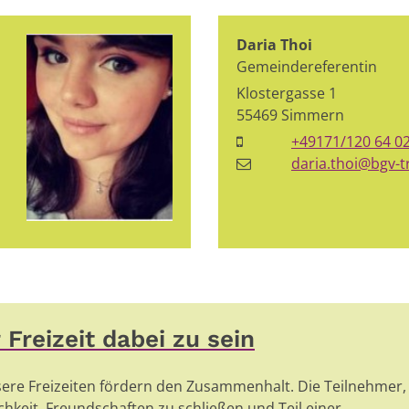
Daria
Thoi
Gemeindereferentin
Klostergasse 1
55469
Simmern
+49171/120 64 0
daria.thoi@bgv-t
Freizeit dabei zu sein
sere Freizeiten fördern den Zusammenhalt. Die Teilnehmer,
hkeit, Freundschaften zu schließen und Teil einer