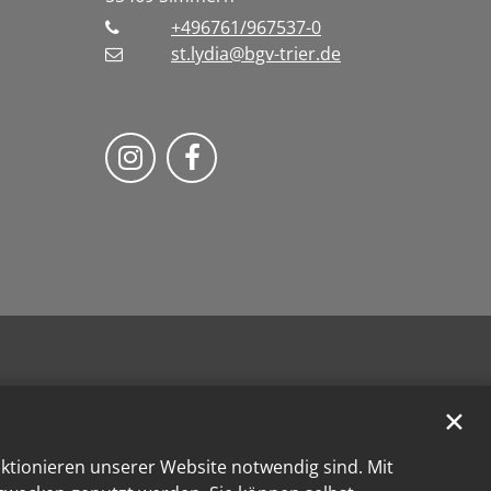
+496761/967537-0
st.lydia@bgv-trier.de
Wir auf Instragram
Wir auf Facebook
✕
nktionieren unserer Website notwendig sind. Mit