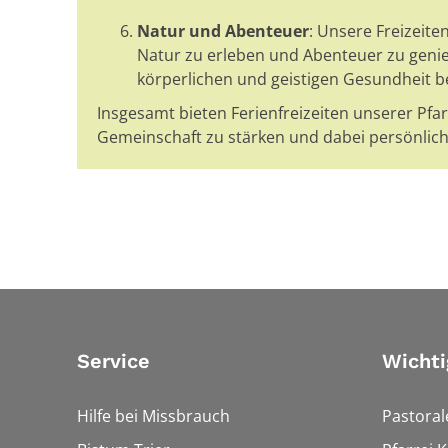
Natur und Abenteuer
: Unsere Freizeite
Natur zu erleben und Abenteuer zu geni
körperlichen und geistigen Gesundheit b
Insgesamt bieten Ferienfreizeiten unserer Pfar
Gemeinschaft zu stärken und dabei persönliche
Service
Wichti
Hilfe bei Missbrauch
Pastora