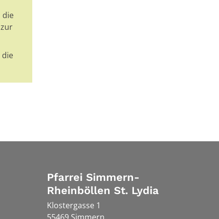
 die
 zur
 die
Pfarrei Simmern-
Rheinböllen St. Lydia
Klostergasse 1
55469
Simmern