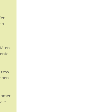
fen
ten
täten
lente
tress
ichen
nehmer
ale