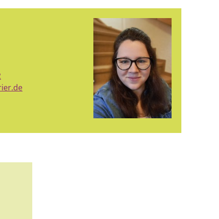
2
rier.de