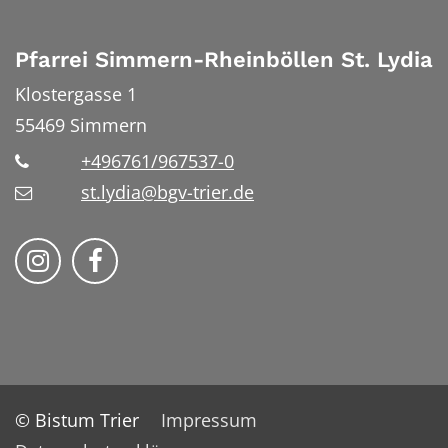
Pfarrei Simmern-Rheinböllen St. Lydia
Klostergasse 1
55469
Simmern
+496761/967537-0
st.lydia@bgv-trier.de
Wir auf Instragram
Wir auf Facebook
© Bistum Trier
Impressum