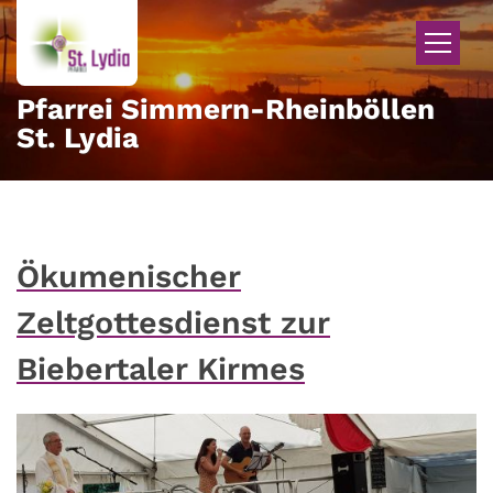
Zum Inhalt springen
Pfarrei Simmern-Rheinböllen
St. Lydia
Ökumenischer
Zeltgottesdienst zur
Biebertaler Kirmes