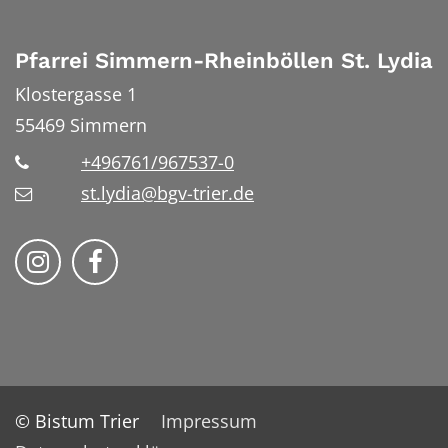
Pfarrei Simmern-Rheinböllen St. Lydia
Klostergasse 1
55469
Simmern
+496761/967537-0
st.lydia@bgv-trier.de
Wir auf Instragram
Wir auf Facebook
© Bistum Trier
Impressum