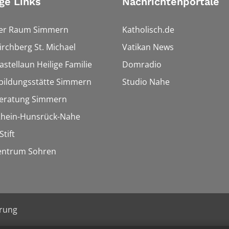
ge Links
Nachrichtenportale
ler Raum Simmern
Katholisch.de
Kirchberg St. Michael
Vatikan News
astellaun Heilige Familie
Domradio
bildungsstätte Simmern
Studio Nahe
eratung Simmern
 Rhein-Hunsrück-Nahe
Stift
entrum Sohren
ärung