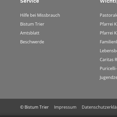
Service
Wichti
Hilfe bei Missbrauch
Pastora
Bistum Trier
Pfarrei 
Amtsblatt
Pfarrei K
Beschwerde
Familien
Lebensb
Caritas
Puricelli-
Jugendz
© Bistum Trier
Impressum
Datenschutzerkl