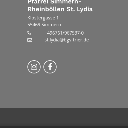
Pfarrei Simmern-
Rheinböllen St. Lydia
Klostergasse 1
55469
Simmern
+496761/967537-0
st.lydia@bgv-trier.de
Wir auf Instragram
Wir auf Facebook