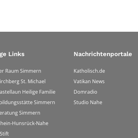
ge Links
Nachrichtenportale
ler Raum Simmern
Katholisch.de
Kirchberg St. Michael
Vatikan News
astellaun Heilige Familie
Domradio
bildungsstätte Simmern
Studio Nahe
eratung Simmern
 Rhein-Hunsrück-Nahe
Stift