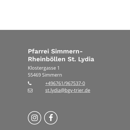
Pfarrei Simmern-
Rheinböllen St. Lydia
Klostergasse 1
55469
Simmern
+496761/967537-0
st.lydia@bgv-trier.de
Wir auf Instragram
Wir auf Facebook