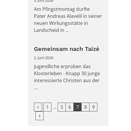
3. Juni 2026
Am Pfingstmontag durfte
Pater Andreas Alavelil in seiner
neuen Wirkungsstätte in
Landscheid in ...
Gemeinsam nach Taizé
2. Juni 2026
Jugendliche erproben das
Klosterleben - Knapp 30 junge
interessierte Christen aus der
...
Vorherige Seite
Erste Seite
1
5
6
7
8
9
Nächste Seite