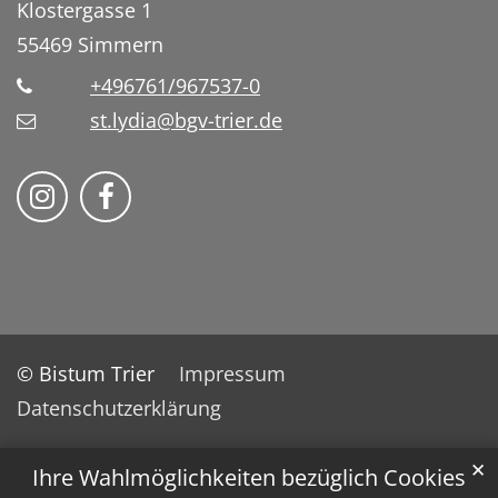
Klostergasse 1
55469
Simmern
+496761/967537-0
st.lydia@bgv-trier.de
Wir auf Instragram
Wir auf Facebook
© Bistum Trier
Impressum
Datenschutzerklärung
✕
Ihre Wahlmöglichkeiten bezüglich Cookies