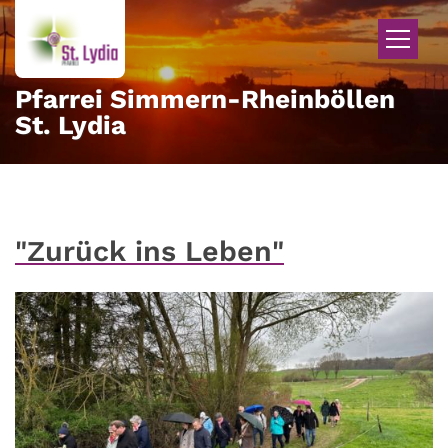
Zum Inhalt springen
Pfarrei Simmern-Rheinböllen
St. Lydia
"Zurück ins Leben"