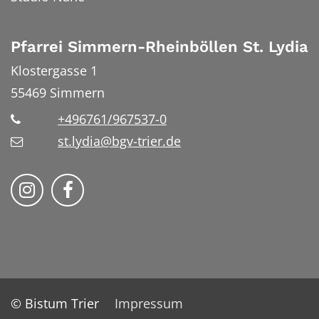
Pfarrei Simmern-Rheinböllen St. Lydia
Klostergasse 1
55469
Simmern
+496761/967537-0
st.lydia@bgv-trier.de
Wir auf Instragram
Wir auf Facebook
© Bistum Trier
Impressum