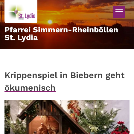
Zum Inhalt springen
Pfarrei Simmern-Rheinböllen
St. Lydia
Krippenspiel in Biebern geht
ökumenisch