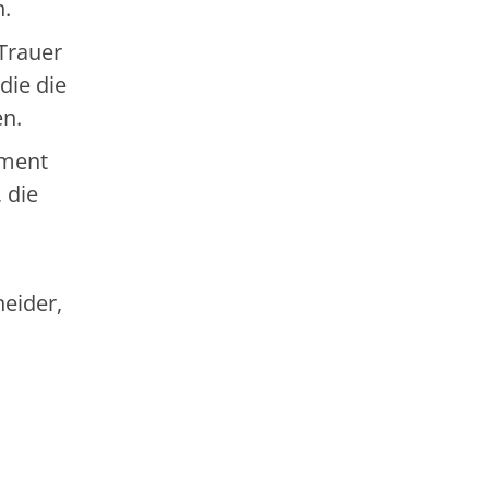
n.
Trauer
die die
en.
ement
 die
neider,