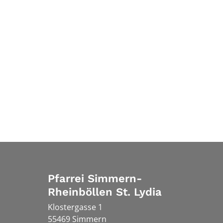
Pfarrei Simmern-
Rheinböllen St. Lydia
Klostergasse 1
55469
Simmern