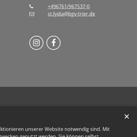
+496761/967537-0
st.lydia@bgv-trier.de
Wir auf Instragram
Wir auf Facebook
✕
nktionieren unserer Website notwendig sind. Mit
kzwecken genutzt werden. Sie können selbst