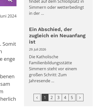
findet auf dem Schloßplatz in
Simmern oder wetterbedingt
in der ...
:
 Juni 2024
Ein Abschied, der
zugleich ein Neuanfang
ist
t. Somit
29. Juli 2026
h
Die Katholische
ne enge
Familienbildungsstätte
Simmern steht vor einem
großen Schritt: Zum
rbenen
Jahresende ...
insam
um
Vorherige Seite
Nächste Seite
1
2
3
4
5
cherlich