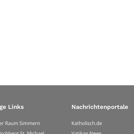
ge Links
Nachrichtenportale
ler Raum Simmern
Katholisch.de
Kirchberg St. Michael
Vatikan News