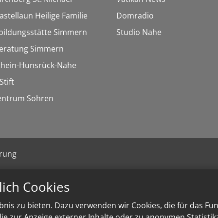
astellaun Heilige Familie
Domradio
bildungsstätte Simmern
Studio Nahe
eratung Simmern
 Rhein-Hunsrück-Nahe
Stift
entrum Sohren
ärung
lich Cookies
nis zu bieten. Dazu verwenden wir Cookies, die für das Fu
e zur Anzeige externer Inhalte oder zu anonymen Statisti