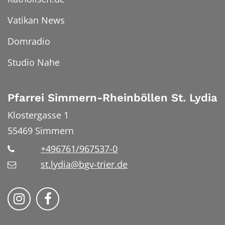
Vatikan News
Domradio
Studio Nahe
Pfarrei Simmern-Rheinböllen St. Lydia
Klostergasse 1
55469
Simmern
+496761/967537-0
st.lydia@bgv-trier.de
Wir auf Instragram
Wir auf Facebook