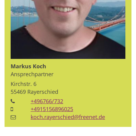
Markus
Koch
Ansprechpartner
Kirchstr. 6
55469
Rayerschied
+496766/732
+4915156896025
koch.rayerschied@freenet.de