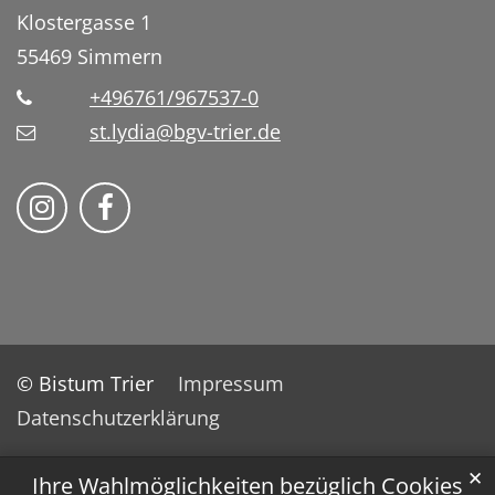
Klostergasse 1
55469
Simmern
+496761/967537-0
st.lydia@bgv-trier.de
Wir auf Instragram
Wir auf Facebook
© Bistum Trier
Impressum
Datenschutzerklärung
✕
Ihre Wahlmöglichkeiten bezüglich Cookies