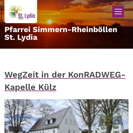
Zum Inhalt springen
Pfarrei Simmern-Rheinböllen
St. Lydia
WegZeit in der KonRADWEG-
Kapelle Külz