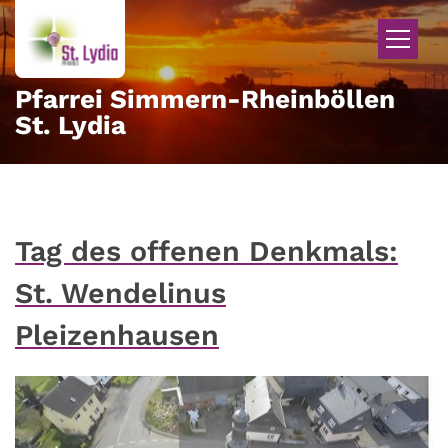
Zum Inhalt springen
Pfarrei Simmern-Rheinböllen
St. Lydia
Tag des offenen Denkmals:
St. Wendelinus
Pleizenhausen