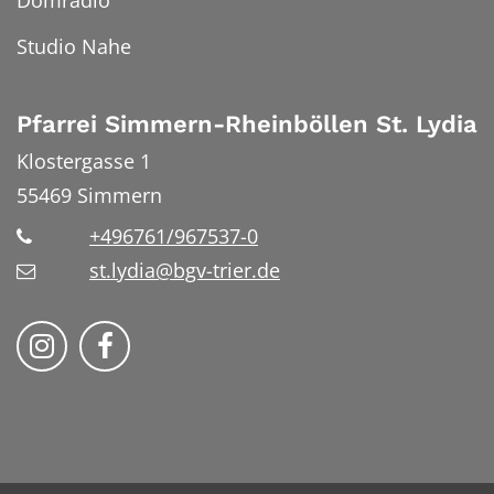
Studio Nahe
Pfarrei Simmern-Rheinböllen St. Lydia
Klostergasse 1
55469
Simmern
+496761/967537-0
st.lydia@bgv-trier.de
Wir auf Instragram
Wir auf Facebook