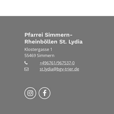
Pfarrei Simmern-
Rheinböllen St. Lydia
Klostergasse 1
55469
Simmern
+496761/967537-0
st.lydia@bgv-trier.de
Wir auf Instragram
Wir auf Facebook