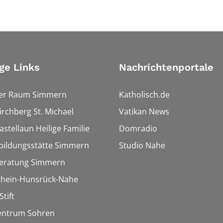
ge Links
Nachrichtenportale
ler Raum Simmern
Katholisch.de
Kirchberg St. Michael
Vatikan News
astellaun Heilige Familie
Domradio
bildungsstätte Simmern
Studio Nahe
eratung Simmern
 Rhein-Hunsrück-Nahe
Stift
entrum Sohren