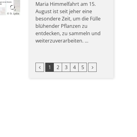
Maria Himmelfahrt am 15.
August ist seit jeher eine
© St. Lydia
besondere Zeit, um die Fülle
blühender Pflanzen zu
entdecken, zu sammeln und
weiterzuverarbeiten. ...
Vorherige Seite
Nächste Seite
1
2
3
4
5