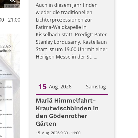
Auch in diesem Jahr finden
© Josef Karl
wieder die traditionellen
00 - 21:00
Lichterprozessionen zur
Fatima-Waldkapelle in
Kisselbach statt. Predigt: Pater
Stanley Lordusamy, Kastellaun
Start ist um 19.00 Uhrmit einer
Heiligen Messe in der St. ...
15
Aug. 2026
Samstag
Datum: 15. August 2026
Mariä Himmelfahrt-
Krautwischbinden in
den Gödenrother
Gärten
15. Aug. 2026 9:30 - 11:00