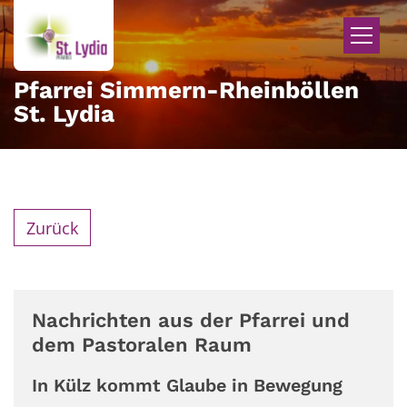
Zum Inhalt springen
Pfarrei Simmern-Rheinböllen
St. Lydia
Zurück
Nachrichten aus der Pfarrei und
dem Pastoralen Raum
In Külz kommt Glaube in Bewegung