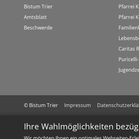
Bistum Trier
Pfarrei 
Amtsblatt
Pfarrei K
Beschwerde
Familien
Lebensb
Caritas
Puricelli-
Jugendz
© Bistum Trier
Impressum
Datenschutzerkl
Ihre Wahlmöglichkeiten bezüg
Wir möchten Ihnen ein optimales Webseiten-Erleb