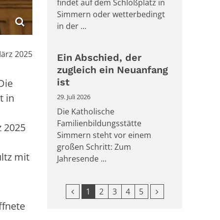
findet auf dem Schloßplatz in
Simmern oder wetterbedingt
in der ...
:
März 2025
Ein Abschied, der
zugleich ein Neuanfang
ist
Die
t in
29. Juli 2026
Die Katholische
Familienbildungsstätte
z 2025
Simmern steht vor einem
großen Schritt: Zum
ltz mit
Jahresende ...
t.
Vorherige Seite
Nächste Seite
1
2
3
4
5
ffnete