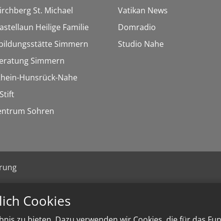
Kirchberg St. Michael
Vatikan News
astellaun Heilige Familie
Domradio
bildungsstätte Simmern
Studio Nahe
eratung Simmern
 Rhein-Hunsrück-Nahe
Stift
entrum Sohren
ärung
lich Cookies
nis zu bieten. Dazu verwenden wir Cookies, die für das Fu