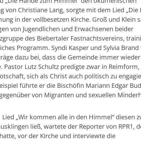
Lied „Die Hände zum Himmel“ den ökumenischen
ng von Christiane Lang, sorgte mit dem Lied „Di
ung in der vollbesetzen Kirche. Groß und Klein 
ägen von Jugendlichen und Erwachsenen beider
gruppe des Biebertaler Fastnachtsvereins, train
iches Programm. Syndi Kasper und Sylvia Brand
iträge dazu bei, dass die Gemeinde immer wiede
 Pastor Lutz Schultz predigte zwar in Reimform,
chaft, sich als Christ auch politisch zu engagie
ispiel führte er die Bischöfin Mariann Edgar Bud
ps gegenüber von Migranten und sexuellen Minder
Lied „Wir kommen alle in den Himmel“ diesen z
sklingen ließ, wartete der Reporter von RPR1, 
atte, vor der Kirche und interviewte die