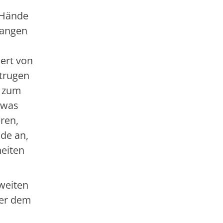
e Hände
sangen
iert von
 trugen
r zum
 was
ren,
de an,
heiten
weiten
der dem