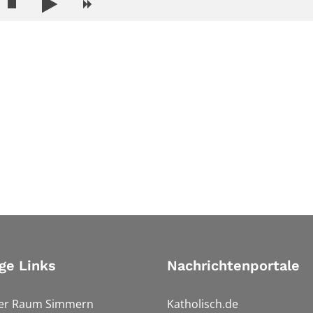
ge Links
Nachrichtenportale
ler Raum Simmern
Katholisch.de