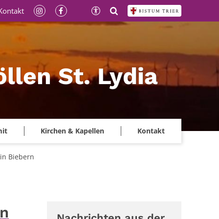
Kontakt
llen St. Lydia
mit
Kirchen & Kapellen
Kontakt
in Biebern
in
Nachrichten aus der