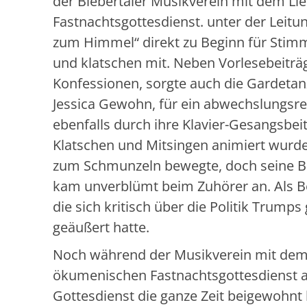
der Biebertaler Musikverein mit dem 
Fastnachtsgottesdienst. unter der Leitu
zum Himmel“ direkt zu Beginn für Stimm
und klatschen mit. Neben Vorlesebeitr
Konfessionen, sorgte auch die Gardetanz
Jessica Gewohn, für ein abwechslungsre
ebenfalls durch ihre Klavier-Gesangsbe
Klatschen und Mitsingen animiert wurde.
zum Schmunzeln bewegte, doch seine Bots
kam unverblümt beim Zuhörer an. Als Be
die sich kritisch über die Politik Trum
geäußert hatte.
Noch während der Musikverein mit dem 
ökumenischen Fastnachtsgottesdienst au
Gottesdienst die ganze Zeit beigewohnt h