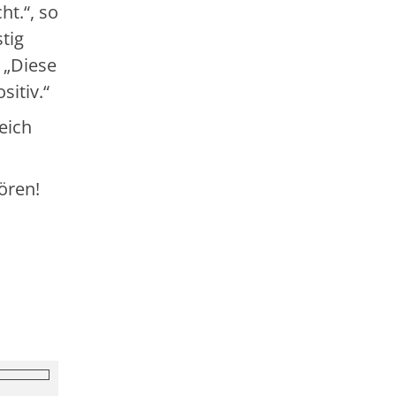
t.“, so
tig
: „Diese
itiv.“
eich
ören!