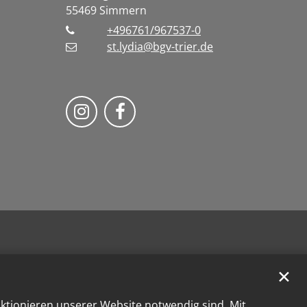
55469
Simmern
+496761/967537-0
st.lydia@bgv-trier.de
Wir auf Instragram
Wir auf Facebook
✕
nktionieren unserer Website notwendig sind. Mit