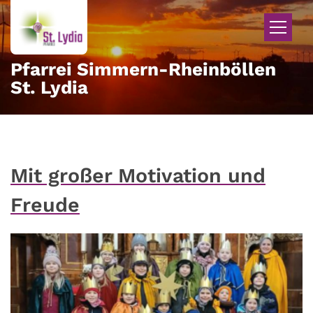
Zum Inhalt springen
Pfarrei Simmern-Rheinböllen
St. Lydia
Mit großer Motivation und
Freude