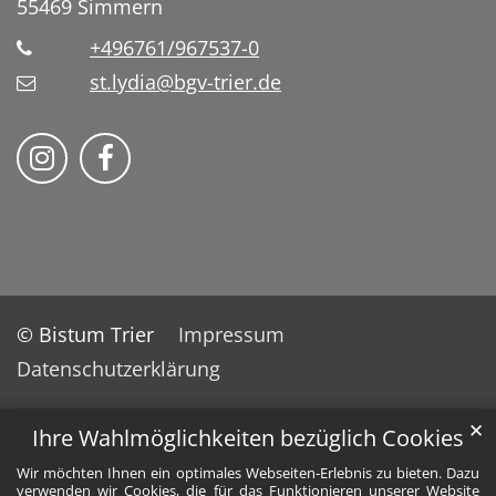
55469
Simmern
+496761/967537-0
st.lydia@bgv-trier.de
Wir auf Instragram
Wir auf Facebook
© Bistum Trier
Impressum
Datenschutzerklärung
✕
Ihre Wahlmöglichkeiten bezüglich Cookies
Wir möchten Ihnen ein optimales Webseiten-Erlebnis zu bieten. Dazu
verwenden wir Cookies, die für das Funktionieren unserer Website