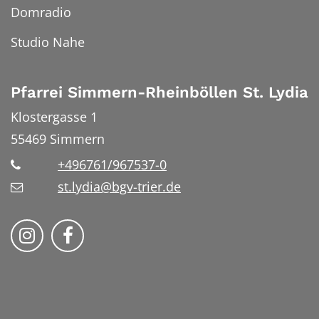
Domradio
Studio Nahe
Pfarrei Simmern-Rheinböllen St. Lydia
Klostergasse 1
55469
Simmern
+496761/967537-0
st.lydia@bgv-trier.de
Wir auf Instragram
Wir auf Facebook