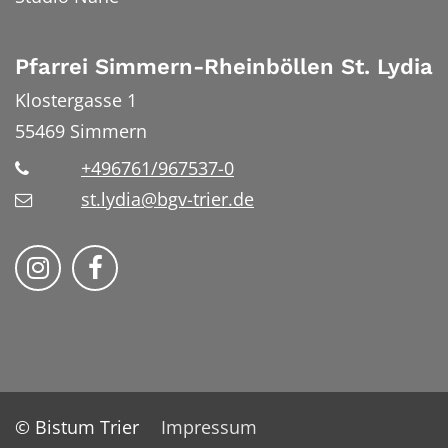
Pfarrei Simmern-Rheinböllen St. Lydia
Klostergasse 1
55469
Simmern
+496761/967537-0
st.lydia@bgv-trier.de
Wir auf Instragram
Wir auf Facebook
© Bistum Trier
Impressum