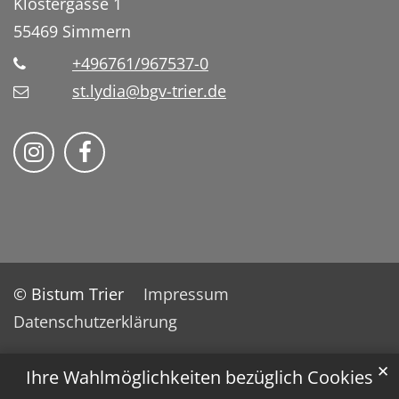
Klostergasse 1
55469
Simmern
+496761/967537-0
st.lydia@bgv-trier.de
Wir auf Instragram
Wir auf Facebook
© Bistum Trier
Impressum
Datenschutzerklärung
✕
Ihre Wahlmöglichkeiten bezüglich Cookies