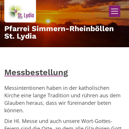
Zum Inhalt springen
Pfarrei Simmern-Rheinböllen
St. Lydia
Messbestellung
Messintentionen haben in der katholischen
Kirche eine lange Tradition und rühren aus dem
Glauben heraus, dass wir füreinander beten
können.
Die Hl. Messe und auch unsere Wort-Gottes-
Feiern sind die Orte, an dem alle Gläubigen Gott