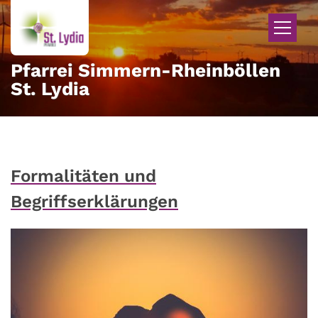
Zum Inhalt springen
Pfarrei Simmern-Rheinböllen
St. Lydia
Formalitäten und
Begriffserklärungen