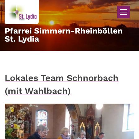
Zum Inhalt springen
Pfarrei Simmern-Rheinböllen
St. Lydia
Lokales Team Schnorbach
(mit Wahlbach)