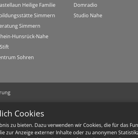
astellaun Heilige Familie
Domradio
bildungsstätte Simmern
Studio Nahe
eratung Simmern
 Rhein-Hunsrück-Nahe
Stift
entrum Sohren
ärung
lich Cookies
nis zu bieten. Dazu verwenden wir Cookies, die für das Fu
e zur Anzeige externer Inhalte oder zu anonymen Statisti