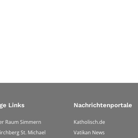
ge Links
Nachrichtenportale
ler Raum Simmern
Katholisch.de
Kirchberg St. Michael
Vatikan News