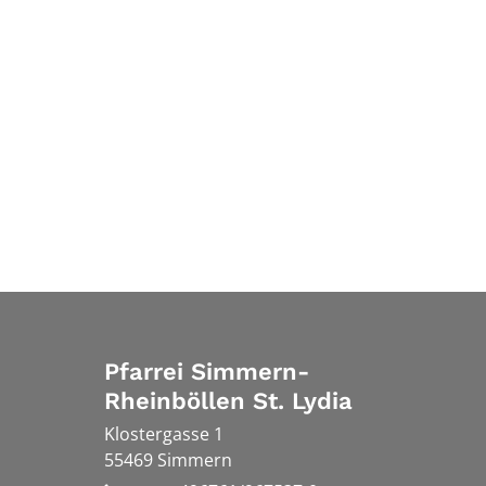
Pfarrei Simmern-
Rheinböllen St. Lydia
Klostergasse 1
55469
Simmern