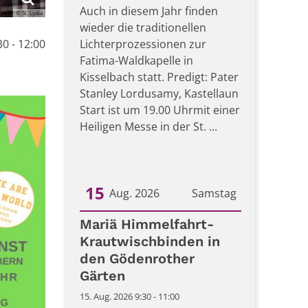
Auch in diesem Jahr finden
© St. Lydia
wieder die traditionellen
30 - 12:00
Lichterprozessionen zur
Fatima-Waldkapelle in
Kisselbach statt. Predigt: Pater
Stanley Lordusamy, Kastellaun
Start ist um 19.00 Uhrmit einer
Heiligen Messe in der St. ...
15
Aug. 2026
Samstag
Datum: 15. August 2026
Mariä Himmelfahrt-
Krautwischbinden in
den Gödenrother
Gärten
15. Aug. 2026 9:30 - 11:00