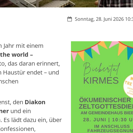
Datum:
Sonntag, 28. Juni 2026 10:
m Jahr mit einem
the world –
to, das daran erinnert,
n Haustür endet – und
enschen
enst, den
Diakon
kner
und ein
Es lädt dazu ein, über
onfessionen,