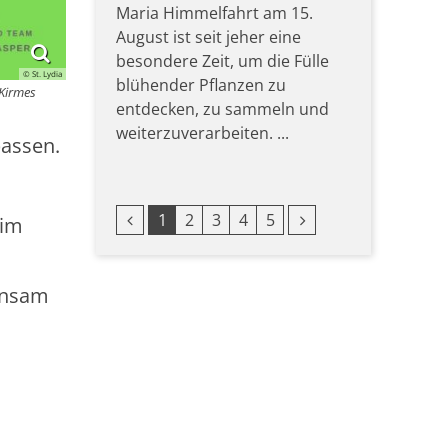
Maria Himmelfahrt am 15.
August ist seit jeher eine
besondere Zeit, um die Fülle
© St. Lydia
blühender Pflanzen zu
-Kirmes
entdecken, zu sammeln und
weiterzuverarbeiten. ...
passen.
Vorherige Seite
Nächste Seite
1
2
3
4
5
 im
insam