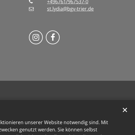
+496761/967537-0
st.lydia@bgv-trier.de
Wir auf Instragram
Wir auf Facebook
✕
nktionieren unserer Website notwendig sind. Mit
kzwecken genutzt werden. Sie können selbst