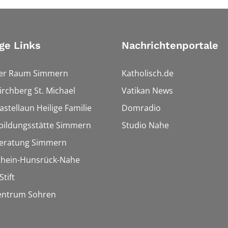
ge Links
Nachrichtenportale
ler Raum Simmern
Katholisch.de
Kirchberg St. Michael
Vatikan News
astellaun Heilige Familie
Domradio
bildungsstätte Simmern
Studio Nahe
eratung Simmern
 Rhein-Hunsrück-Nahe
Stift
entrum Sohren