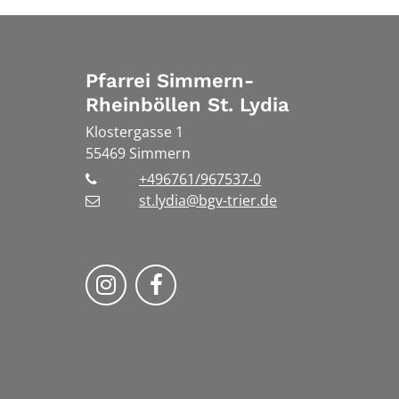
Pfarrei Simmern-
Rheinböllen St. Lydia
Klostergasse 1
55469
Simmern
+496761/967537-0
st.lydia@bgv-trier.de
Wir auf Instragram
Wir auf Facebook