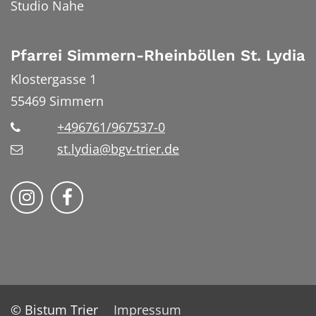
Studio Nahe
Pfarrei Simmern-Rheinböllen St. Lydia
Klostergasse 1
55469
Simmern
+496761/967537-0
st.lydia@bgv-trier.de
Wir auf Instragram
Wir auf Facebook
© Bistum Trier
Impressum