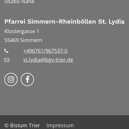
Studio Nahe
Pfarrei Simmern-Rheinböllen St. Lydia
Klostergasse 1
55469
Simmern
+496761/967537-0
st.lydia@bgv-trier.de
Wir auf Instragram
Wir auf Facebook
© Bistum Trier
Impressum