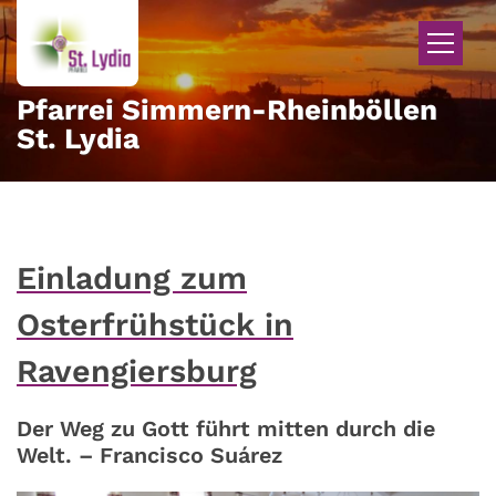
Zum Inhalt springen
Pfarrei Simmern-Rheinböllen
St. Lydia
Einladung zum
Osterfrühstück in
Ravengiersburg
Der Weg zu Gott führt mitten durch die
Welt. – Francisco Suárez