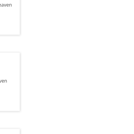
eaven
aven