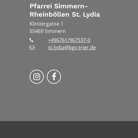
Pfarrei Simmern-
Rheinböllen St. Lydia
Klostergasse 1
55469
Simmern
+496761/967537-0
st.lydia@bgv-trier.de
Wir auf Instragram
Wir auf Facebook