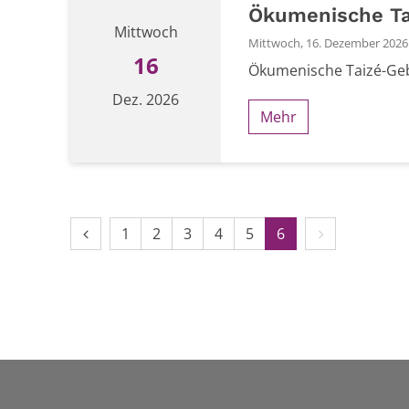
Ökumenische Ta
Mittwoch
Mittwoch, 16. Dezember 2026
16
Ökumenische Taizé-Geb
Dez. 2026
Mehr
Datum: 16. Dezember 2026
Vorherige Seite
Erste Seite
Nächste Seit
1
2
3
4
5
6