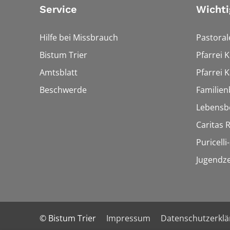
Service
Wichti
Hilfe bei Missbrauch
Pastora
Bistum Trier
Pfarrei 
Amtsblatt
Pfarrei K
Beschwerde
Familien
Lebensb
Caritas
Puricelli-
Jugendz
© Bistum Trier
Impressum
Datenschutzerkl