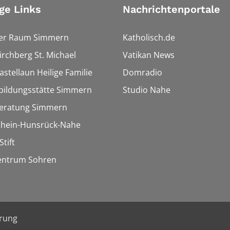
ge Links
Nachrichtenportale
ler Raum Simmern
Katholisch.de
Kirchberg St. Michael
Vatikan News
astellaun Heilige Familie
Domradio
bildungsstätte Simmern
Studio Nahe
eratung Simmern
 Rhein-Hunsrück-Nahe
Stift
entrum Sohren
ärung