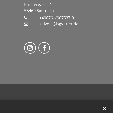
Klostergasse 1
55469
Simmern
+496761/967537-0
st.lydia@bgv-trier.de
Wir auf Instragram
Wir auf Facebook
✕