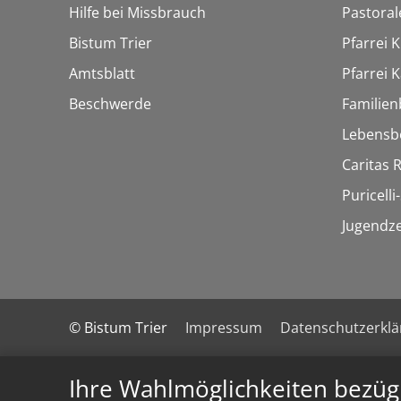
Hilfe bei Missbrauch
Pastora
Bistum Trier
Pfarrei 
Amtsblatt
Pfarrei K
Beschwerde
Familien
Lebensb
Caritas
Puricelli-
Jugendz
© Bistum Trier
Impressum
Datenschutzerkl
Ihre Wahlmöglichkeiten bezüg