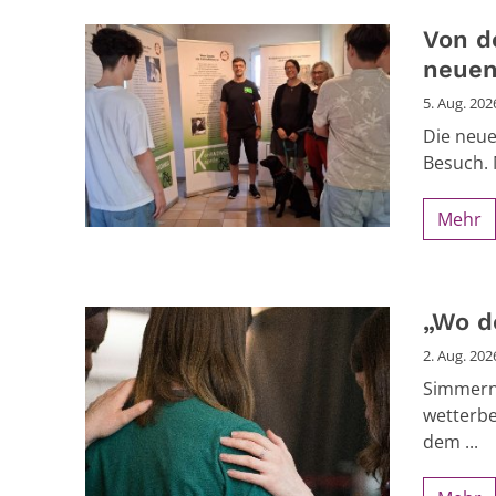
Von de
neuen
5. Aug. 202
Die neue
Besuch. M
Mehr
„Wo de
2. Aug. 202
Simmern 
wetterbe
dem ...