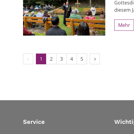
Gottesdi
diesem J
Mehr
Vorherige Seite
Nächste Seite
1
2
3
4
5
Service
Wichti