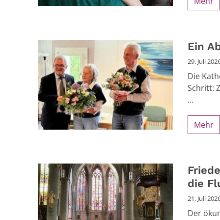
Mehr
Ein A
29. Juli 202
Die Kath
Schritt:
...
Mehr
Fried
die F
21. Juli 202
Der ökum