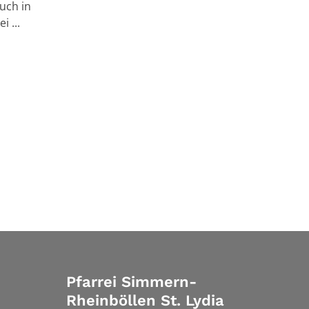
uch in
 ...
Pfarrei Simmern-
Rheinböllen St. Lydia