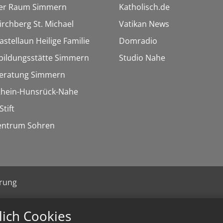
ler Raum Simmern
Katholisch.de
Kirchberg St. Michael
Vatikan News
astellaun Heilige Familie
Domradio
bildungsstätte Simmern
Studio Nahe
eratung Simmern
 Rhein-Hunsrück-Nahe
Stift
entrum Sohren
ärung
lich Cookies