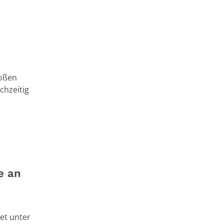
roßen
chzeitig
e an
et unter