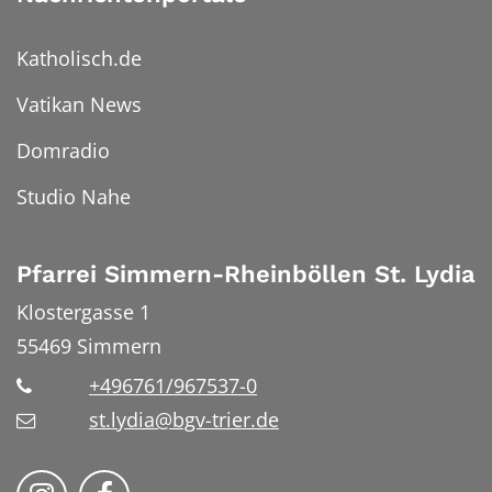
Katholisch.de
Vatikan News
Domradio
Studio Nahe
Pfarrei Simmern-Rheinböllen St. Lydia
Klostergasse 1
55469
Simmern
+496761/967537-0
st.lydia@bgv-trier.de
Wir auf Instragram
Wir auf Facebook