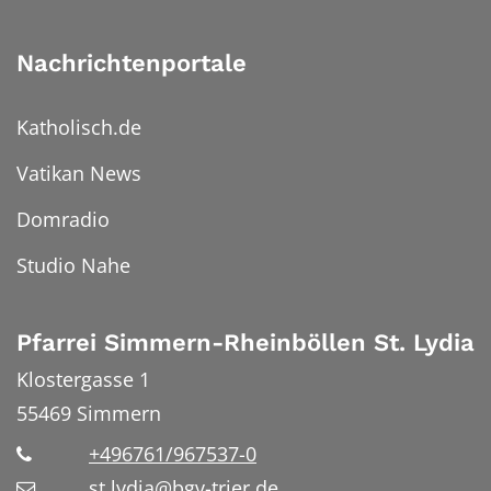
Nachrichtenportale
Katholisch.de
Vatikan News
Domradio
Studio Nahe
Pfarrei Simmern-Rheinböllen St. Lydia
Klostergasse 1
55469
Simmern
+496761/967537-0
st.lydia@bgv-trier.de