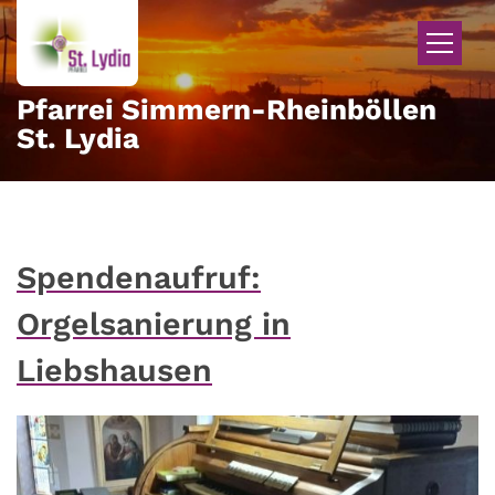
Zum Inhalt springen
Pfarrei Simmern-Rheinböllen
St. Lydia
Spendenaufruf:
Orgelsanierung in
Liebshausen