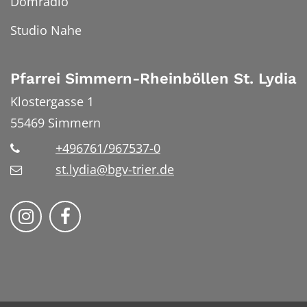
Domradio
Studio Nahe
Pfarrei Simmern-Rheinböllen St. Lydia
Klostergasse 1
55469
Simmern
+496761/967537-0
st.lydia@bgv-trier.de
Wir auf Instragram
Wir auf Facebook