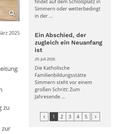
findet auf dem Schloßplatz in
Simmern oder wetterbedingt
in der ...
:
März 2025
Ein Abschied, der
zugleich ein Neuanfang
ist
29. Juli 2026
Leitung
Die Katholische
Familienbildungsstätte
Simmern steht vor einem
n
großen Schritt: Zum
Jahresende ...
g zu
Vorherige Seite
Nächste Seite
1
2
3
4
5
 zur