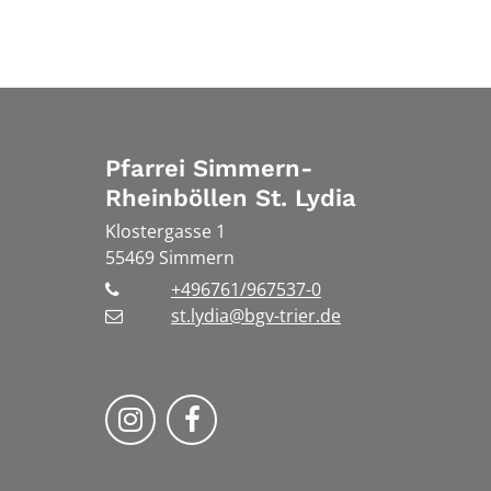
Pfarrei Simmern-
Rheinböllen St. Lydia
Klostergasse 1
55469
Simmern
+496761/967537-0
st.lydia@bgv-trier.de
Wir auf Instragram
Wir auf Facebook