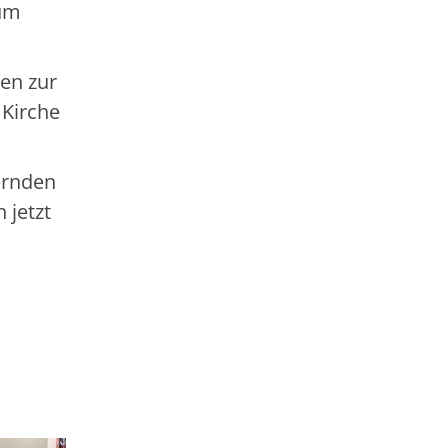
 um
en zur
 Kirche
dernden
 jetzt