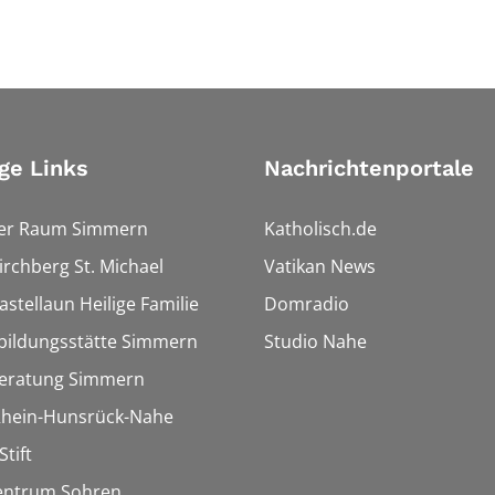
ge Links
Nachrichtenportale
ler Raum Simmern
Katholisch.de
Kirchberg St. Michael
Vatikan News
astellaun Heilige Familie
Domradio
bildungsstätte Simmern
Studio Nahe
eratung Simmern
 Rhein-Hunsrück-Nahe
Stift
entrum Sohren