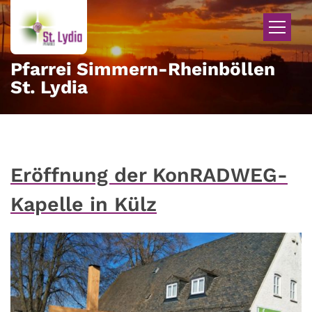
Zum Inhalt springen
Pfarrei Simmern-Rheinböllen
St. Lydia
Eröffnung der KonRADWEG-
Kapelle in Külz