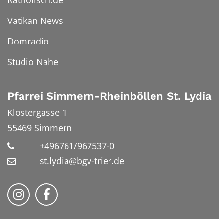
Vatikan News
Domradio
Studio Nahe
Pfarrei Simmern-Rheinböllen St. Lydia
Klostergasse 1
55469
Simmern
+496761/967537-0
st.lydia@bgv-trier.de
Wir auf Instragram
Wir auf Facebook