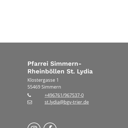
Pfarrei Simmern-
Rheinböllen St. Lydia
Klostergasse 1
55469
Simmern
+496761/967537-0
st.lydia@bgv-trier.de
Wir auf Instragram
Wir auf Facebook