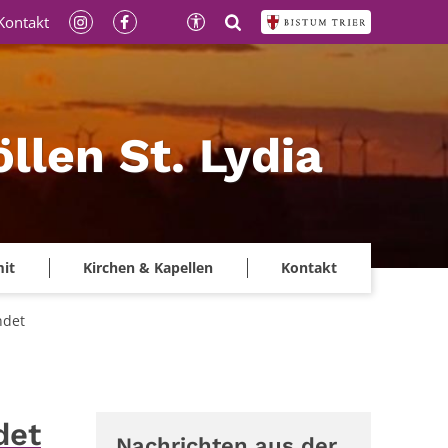
Kontakt
llen St. Lydia
mit
Kirchen & Kapellen
Kontakt
ndet
det
Nachrichten aus der