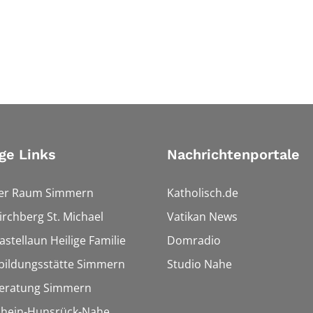
ge Links
Nachrichtenportale
ler Raum Simmern
Katholisch.de
Kirchberg St. Michael
Vatikan News
astellaun Heilige Familie
Domradio
bildungsstätte Simmern
Studio Nahe
eratung Simmern
 Rhein-Hunsrück-Nahe