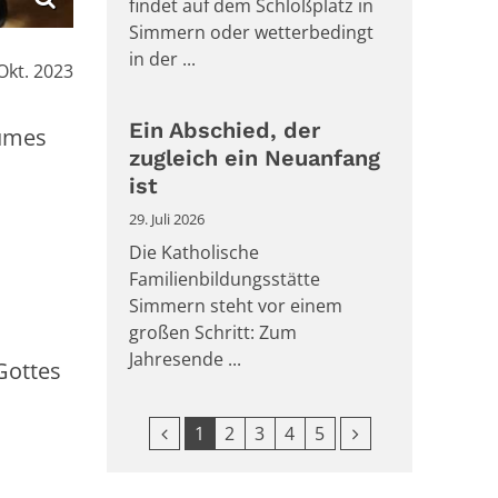
findet auf dem Schloßplatz in
Simmern oder wetterbedingt
in der ...
:
 Okt. 2023
Ein Abschied, der
aumes
zugleich ein Neuanfang
ist
29. Juli 2026
Die Katholische
Familienbildungsstätte
Simmern steht vor einem
großen Schritt: Zum
Jahresende ...
Gottes
Vorherige Seite
Nächste Seite
1
2
3
4
5